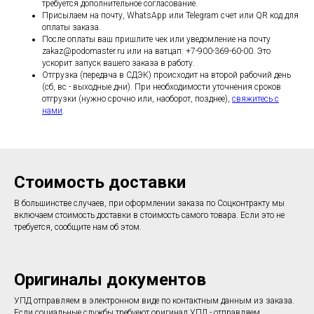
требуется дополнительное согласование.
Присылаем на почту, WhatsApp или Telegram счет или QR код для
оплаты заказа.
После оплаты ваш пришлите чек или уведомление на почту
zakaz@podomaster.ru или на ватцап: +7-900-369-60-00. Это
ускорит запуск вашего заказа в работу.
Отгрузка (передача в СДЭК) происходит на второй рабочий день
(сб, вс - выходные дни). При необходимости уточнения сроков
отгрузки (нужно срочно или, наоборот, позднее),
свяжитесь с
нами
.
Стоимость доставки
В большинстве случаев, при оформлении заказа по Соцконтракту мы
включаем стоимость доставки в стоимость самого товара. Если это не
требуется, сообщите нам об этом.
Оригиналы документов
УПД отправляем в электронном виде по контактным данным из заказа.
Если социальные службы требуеют оригинал УПД - отправляем