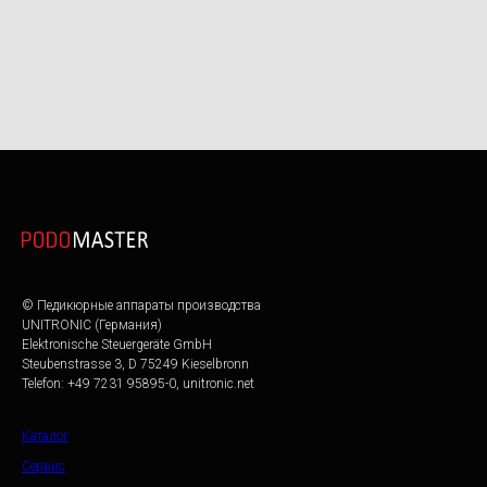
© Педикюрные аппараты производства
UNITRONIC (Германия)
Elektronische Steuergeräte GmbH
Steubenstrasse 3, D 75249 Kieselbronn
Telefon: +49 7231 95895-0, unitronic.net
Каталог
Сервис