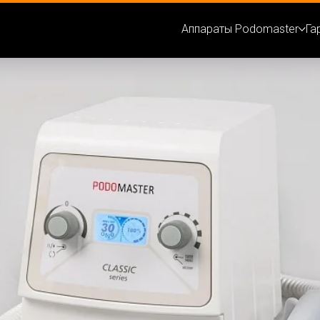
Аппараты Podomaster
Га
r Classic