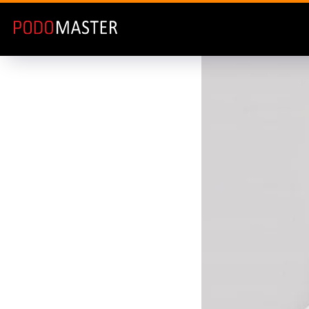
На главную
/
Каталог
/
Podomaste