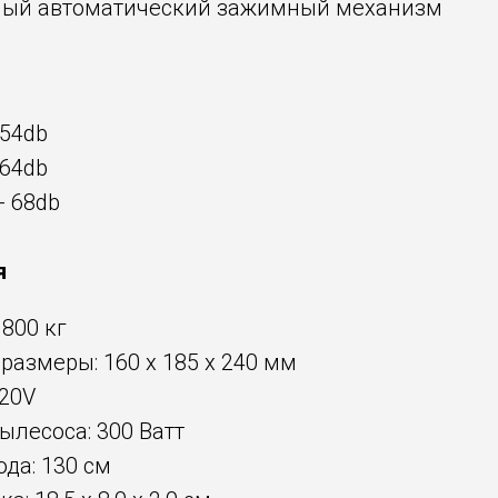
ый автоматический зажимный механизм
 54db
 64db
- 68db
я
.800 кг
размеры: 160 x 185 x 240 мм
220V
лесоса: 300 Ватт
да: 130 см