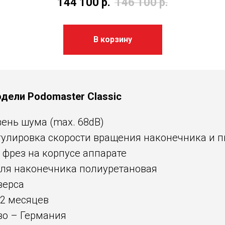
144 100
р.
146 100
р.
В корзину
дели Podomaster Classic
ень шума (max. 68dB)
гулировка скорости вращения наконечника и 
 фрез на корпусе аппарате
для наконечника полиуретановая
верса
12 месяцев
во – Германия