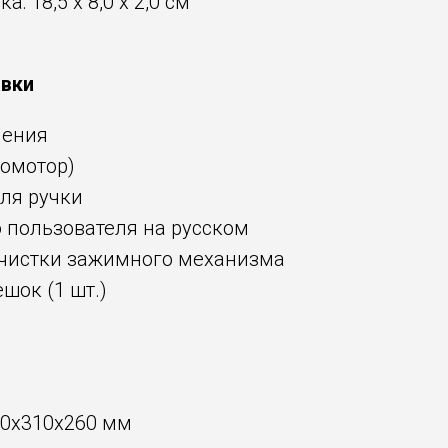
: 18,5 x 8,0 x 2,0 см
авки
ления
ромотор)
ля ручки
 пользователя на русском
 чистки зажимного механизма
шок (1 шт.)
50x310x260 мм